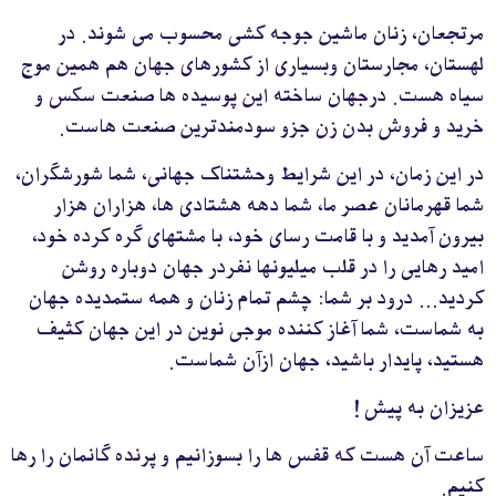
مرتجعان، زنان ماشين جوجه کشی محسوب می شوند. در
لهستان، مجارستان وبسياری از کشورهای جهان هم همين موج
سياه هست. درجهان ساخته اين پوسيده ها صنعت سکس و
خريد و فروش بدن زن جزو سودمندترين صنعت هاست.
در اين زمان، در اين شرايط وحشتناک جهانی، شما شورشگران،
شما قهرمانان عصر ما، شما دهه هشتادی ها، هزاران هزار
بيرون آمديد و با قامت رسای خود، با مشتهای گره کرده خود،
اميد رهايی را در قلب ميليونها نفردر جهان دوباره روشن
کرديد... درود بر شما: چشم تمام زنان و همه ستمديده جهان
به شماست، شما آغاز کننده موجی نوين در اين جهان کثيف
هستيد، پايدار باشيد، جهان ازآن شماست.
عزيزان به پيش !
ساعت آن هست که قفس ها را بسوزانيم و پرنده گانمان را رها
کنيم.