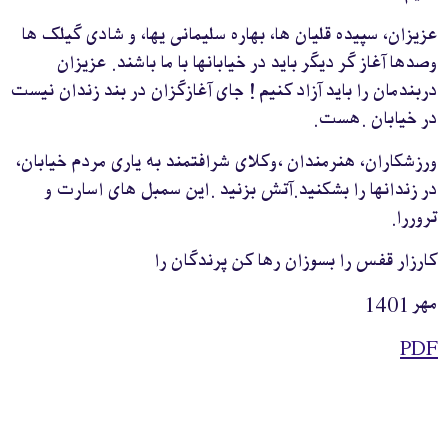
عزيزان، سپيده قليان ها، بهاره سليمانی يها، و شادی گيلک ها
وصدها آغاز گر ديگر بايد در خيابانها با ما باشند. عزيزان
دربندمان را بايد آزاد کنيم ! جای آغازگزان در بند زندان نيست
در خيابان .هست.
ورزشکاران، هنرمندان ،وکلای شرافتمند به ياری مردم خيابان،
در زندانها را بشکنيد.آتش بزنيد .اين سمبل های اسارت و
تروررا.
کارزار قفس را بسوزان رها کن پرندگان را
مهر 1401
PDF