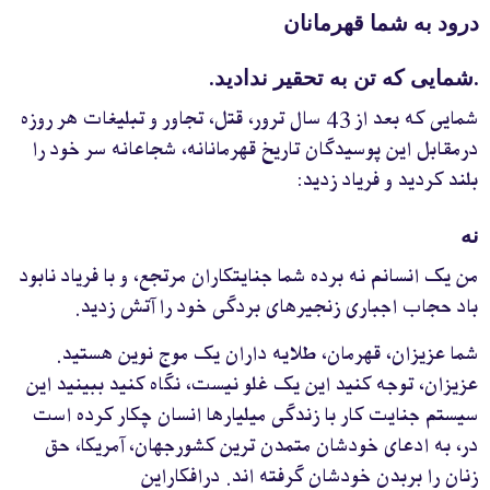
درود به شما قهرمانان
.شمايی که تن به تحقير نداديد.
شمايی که بعد از 43 سال ترور، قتل، تجاور و تبليغات هر روزه
درمقابل اين پوسيدگان تاريخ قهرمانانه، شجاعانه سر خود را
بلند کرديد و فرياد زديد:
نه
من يک انسانم نه برده شما جنايتکاران مرتجع، و با فرياد نابود
باد حجاب اجباری زنجيرهای بردگی خود را آتش زديد.
شما عزيزان، قهرمان، طلايه داران يک موج نوين هستيد.
عزيزان، توجه کنيد اين يک غلو نيست، نگاه کنيد ببينيد اين
سيستم جنايت کار با زندگی ميليارها انسان چکار کرده است
در، به ادعای خودشان متمدن ترين کشورجهان، آمريکا، حق
زنان را بربدن خودشان گرفته اند. درافکاراين