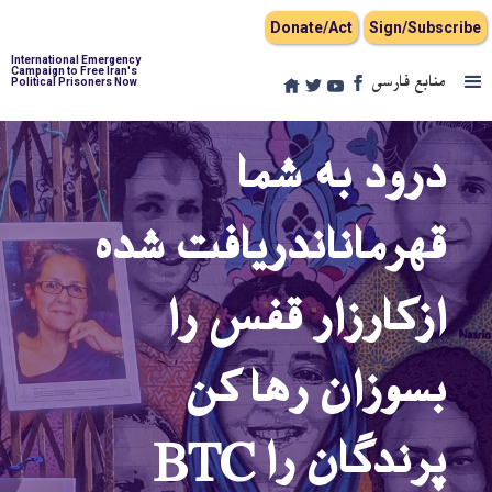
Donate/Act
Sign/Subscribe
International Emergency
Campaign to Free Iran's
منابع فارسی
Political Prisoners Now
درود به شما
قهرماناندریافت شده
ازکارزار قفس را
بسوزان رها کن
پرندگان را BTC