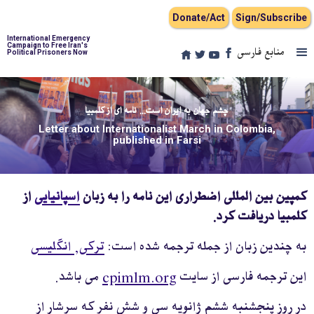
Donate/Act
Sign/Subscribe
International Emergency
Campaign to Free Iran's
منابع فارسی
Political Prisoners Now
چشم جهان به ایران است... نامه ای از کلمبیا
Letter about Internationalist March in Colombia,
published in Farsi
کمپین بین المللی اضطراری این نامه را به زبان
اسپانیایی
از
کلمبیا دریافت کرد.
به چندین زبان از جمله ترجمه شده است:
ترکی,
انگلیسی
این ترجمه فارسی از سایت
cpimlm.org
می باشد.
در روز پنجشنبه ششم ژانویه سی و شش نفر که سرشار از