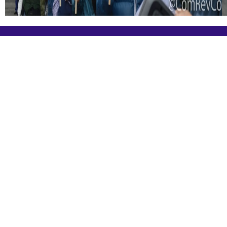
International Emergency Campaign to Free
Iran's Political Prisoners Now
Contact us
FreeIransPoliticalPrisonersNOW@gmail.com
Site Map
Latest Posts
(Farsi) منابع فارسی
More Languages
News & Analysis
Global Movement
About Us
Resources