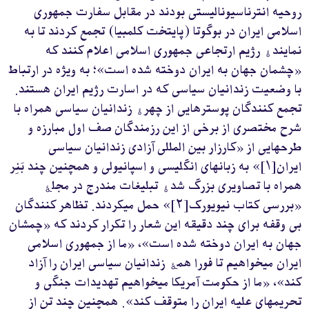
روحیه انترناسیونالیستی بودند در مقابل سفارت جمهوری
اسلامی ایران در بوگوتا (پایتخت کلمبیا) تجمع کردند تا به
نمایندۀ رژیم ارتجاعی جمهوری اسلامی اعلام کنند که
«چشمان جهان به ایران دوخته شده است»؛ به ویژه در ارتباط
با وضعیت زندانیان سیاسی که در اسارت رژیم ایران هستند.
تجمع کنندگان پوسترهایی از چهرۀ زندانیان سیاسی همراه با
شرح مختصری از برخی از این رزمندگان صف اول مبارزه و
طرحهایی از «کارزار بین المللی آزادی زندانیان سیاسی
ایران[۱]» به زبانهای انگلیسی و اسپانیولی و همچنین چند بَنِر
همراه با تصاویری بزرگ شدۀ تبلیغات مندرج در مجلۀ
«بررسی کتاب نیویورک[۲]» حمل میکردند. تظاهر کنندگان
بی وقفه برای چند دقیقه این شعار را تکرار کردند که «چمشان
جهان به ایران دوخته شده است»، «ما از جمهوری اسلامی
ایران میخواهیم تا فورا همۀ زندانیان سیاسی ایران را آزاد
کند»، «ما از حکومت آمریکا میخواهیم تهدیدات جنگی و
تحریمهای علیه ایران را متوقف کند». همچنین چند تن از